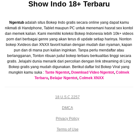
Show Indo 18+ Terbaru
Ngentub
adalah situs Bokep Indo gratis secara online yang dapat kamu
nikmati di Handphone, Tablet maupun PC untuk menemani hasrat sex kontol
dan memek kalian. Kami memiliki koleksi Bokep Indonesia lebih 10k+ videos
porn dari berbagai genre yang akan terus di update setiap harinya. Nonton
bokep Xvideos dan XNXX favorit kalian dengan mudah dan nyaman, kapan
pun dan di mana pun kalian inginkan. Tanpa perlu mendaftar atau
berlangganan, Tonton ribuan judul bokep terbaru berkualitas tinggi secara
gratis. Jelajahi dunia menarik dari percolian dengan link streaming di Ling
Bokep gratis yang mudah digunakan. Berikut daftar list Bokep Viral yang
mungkin kamu suka :
Tante Ngentot
,
Download Video Ngentot
,
Colmek
Terbaru
,
Belajar Ngentot
,
Colmek XNXX
18 U.S.C 2257
DMCA
Privacy Policy
Terms of Use