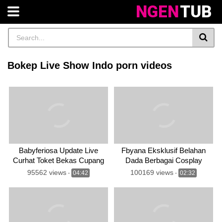
NGEN
TUB
Bokep Live Show Indo porn videos
Babyferiosa Update Live
Fbyana Eksklusif Belahan
Curhat Toket Bekas Cupang
Dada Berbagai Cosplay
Instagram
95562 views
100169 views
-
04:42
-
02:32