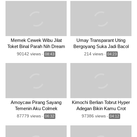
Memek Cewek Wibu Jilat
Umay Transparant Uting
Toket Binal Parah Nih Dream
Bergoyang Suka Jadi Bacol
90142 views
214 views
-
08:43
-
04:23
Amoycaw Pirang Sayang
Kimochi Berlian Tobrut Hyper
Temenin Aku Colmek
Adegan Bikin Kamu Crot
Sekarang
87779 views
97386 views
-
06:32
-
04:12