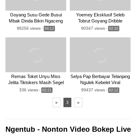
Goyang Susu Gede Busui
Yoemey Eksklusif Seleb
Mbak Dinda Bikin Ngaceng
Tobrut Goyang Dribble
Instagram
98256 views
90347 views
-
04:12
-
02:32
Remas Toket Unyu Miss
Selya Pap Berbayar Telanjang
Jelita Tiktokers Masih Segel
Ngulek Kebelet Viral
336 views
99437 views
-
02:21
-
02:12
«
3
»
Ngentub - Nonton Video Bokep Live