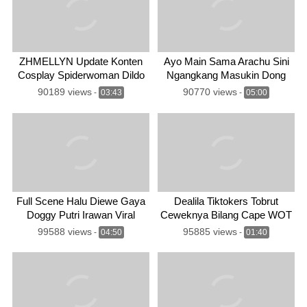
ZHMELLYN Update Konten
Ayo Main Sama Arachu Sini
Cosplay Spiderwoman Dildo
Ngangkang Masukin Dong
90189 views
90770 views
-
03:43
-
05:00
Full Scene Halu Diewe Gaya
Dealila Tiktokers Tobrut
Doggy Putri Irawan Viral
Ceweknya Bilang Cape WOT
99588 views
95885 views
-
04:50
-
01:40