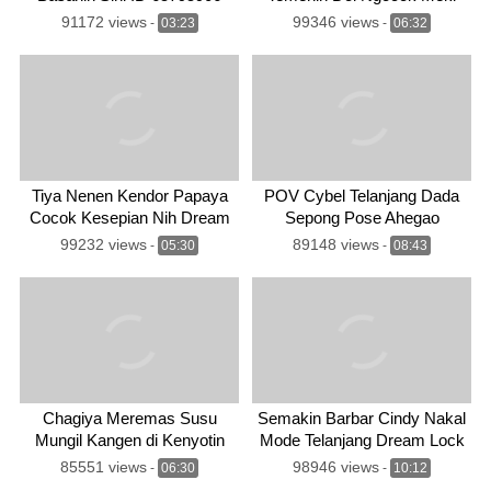
Mango
Dream
91172 views
99346 views
-
03:23
-
06:32
Tiya Nenen Kendor Papaya
POV Cybel Telanjang Dada
Cocok Kesepian Nih Dream
Sepong Pose Ahegao
Instagram
99232 views
89148 views
-
05:30
-
08:43
Chagiya Meremas Susu
Semakin Barbar Cindy Nakal
Mungil Kangen di Kenyotin
Mode Telanjang Dream Lock
Dream
85551 views
98946 views
-
06:30
-
10:12