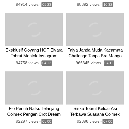
94914 views
88392 views
-
05:23
-
10:32
Eksklusif Goyang HOT Elvara
Falya Janda Muda Kacamata
Tobrut Montok Instagram
Challenge Tanpa Bra Mango
94758 views
966345 views
-
04:12
-
04:12
Fio Penuh Nafsu Telanjang
Siska Tobrut Keluar Asi
Colmek Pengen Crot Dream
Terbawa Suasana Colmek
Dream
92297 views
92398 views
-
05:00
-
07:00