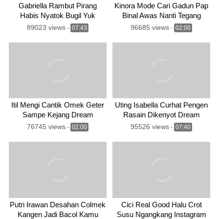
Gabriella Rambut Pirang
Kinora Mode Cari Gadun Pap
Habis Nyatok Bugil Yuk
Binal Awas Nanti Tegang
Dream
89023 views
96685 views
-
07:43
-
02:00
Itil Mengi Cantik Omek Geter
Uting Isabella Curhat Pengen
Sampe Kejang Dream
Rasain Dikenyot Dream
76745 views
95526 views
-
02:00
-
07:40
Putri Irawan Desahan Colmek
Cici Real Good Halu Crot
Kangen Jadi Bacol Kamu
Susu Ngangkang Instagram