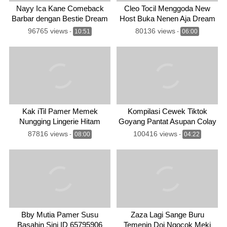
Nayy Ica Kane Comeback
Cleo Tocil Menggoda New
Barbar dengan Bestie Dream
Host Buka Nenen Aja Dream
96765 views
80136 views
-
10:51
-
06:00
Kak iTil Pamer Memek
Kompilasi Cewek Tiktok
Nungging Lingerie Hitam
Goyang Pantat Asupan Colay
Dream
87816 views
100416 views
-
08:00
-
04:22
Bby Mutia Pamer Susu
Zaza Lagi Sange Buru
Basahin Sini ID 65795906
Temenin Doi Ngocok Meki