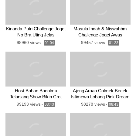
Kinanda Putri Challenge Joget
Masula Indah & Niswahbm
No Bra Uting Jelas
Challenge Joget Awas
Ngaceng
98960 views
99457 views
-
01:04
-
01:23
Host Bahan Bacolmu
Ajeng Araao Colmek Becek
Telanjang Show Bikin Crot
Istimewa Lobang Pink Dream
Terus
99193 views
98278 views
-
03:43
-
08:43