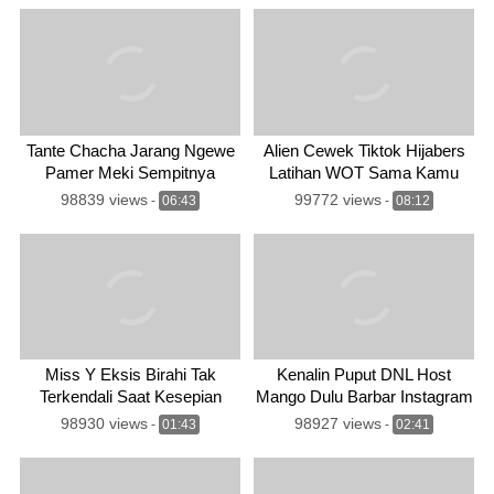
Tante Chacha Jarang Ngewe
Alien Cewek Tiktok Hijabers
Pamer Meki Sempitnya
Latihan WOT Sama Kamu
Dream
98839 views
99772 views
-
06:43
-
08:12
Miss Y Eksis Birahi Tak
Kenalin Puput DNL Host
Terkendali Saat Kesepian
Mango Dulu Barbar Instagram
98930 views
98927 views
-
01:43
-
02:41