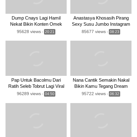
Dump Cnays Lagi Hamil
Anastasya Khosasih Pirang
Nekat Bikin Konten Omek
Sexy Susu Jumbo Instagram
Eksib
95628 views
85677 views
-
20:21
-
08:23
Pap Untuk Bacolmu Dari
Nana Cantik Semakin Nakal
Ratih Seleb Tobrut Lagi Viral
Bikin Kamu Tegang Dream
96289 views
95722 views
-
04:50
-
06:32