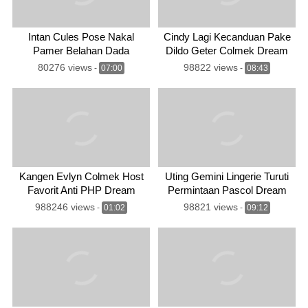
Intan Cules Pose Nakal
Cindy Lagi Kecanduan Pake
Pamer Belahan Dada
Dildo Geter Colmek Dream
Instagram
80276 views
98822 views
-
07:00
-
08:43
Kangen Evlyn Colmek Host
Uting Gemini Lingerie Turuti
Favorit Anti PHP Dream
Permintaan Pascol Dream
988246 views
98821 views
-
01:02
-
09:12