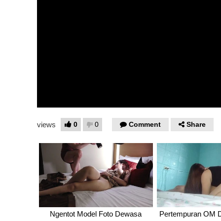
0
0
Comment
Share
views
Ngentot Model Foto Dewasa
Pertempuran OM D